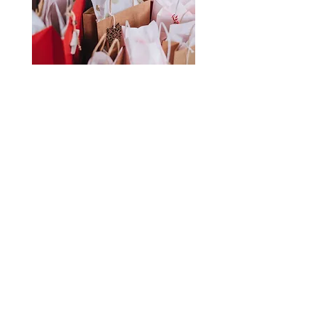
La Stockeria
Home
Spedizioni e Resi
Chi siamo
Privacy Policy
Contatti
Metodi di
Pagamento
Iscriviti alla mailing list