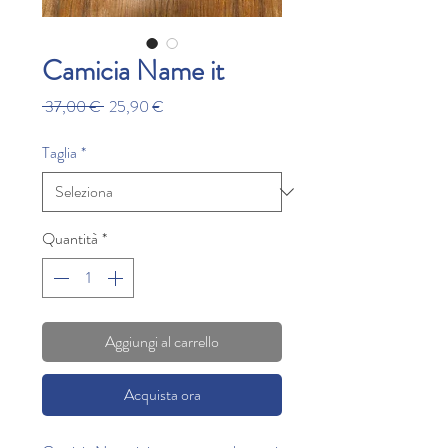
Camicia Name it
Prezzo
Prezzo
 37,00 € 
25,90 €
regolare
scontato
Taglia
*
Quantità
*
Aggiungi al carrello
Acquista ora