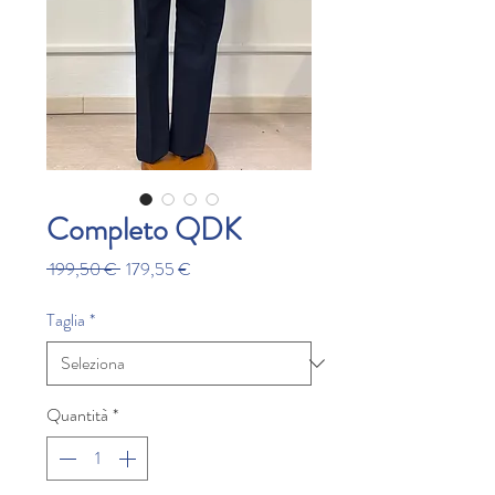
Completo QDK
Prezzo
Prezzo
 199,50 € 
179,55 €
regolare
scontato
Taglia
*
Quantità
*