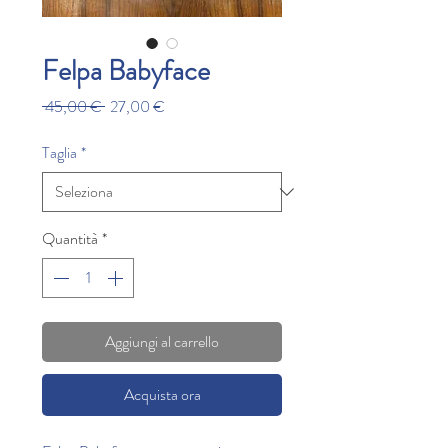
Felpa Babyface
Prezzo
Prezzo
 45,00 € 
27,00 €
regolare
scontato
Taglia
*
Quantità
*
Aggiungi al carrello
Acquista ora