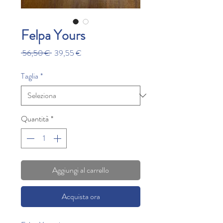
Felpa Yours
Prezzo
Prezzo
 56,50 € 
39,55 €
regolare
scontato
Taglia
*
Quantità
*
Aggiungi al carrello
Acquista ora