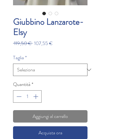
Giubbino Lanzarote-
Elsy
Prezzo
Prezzo
 119,50 € 
107,55 €
regolare
scontato
Taglia
*
Quantità
*
Aggiungi al carrello
Acquista ora