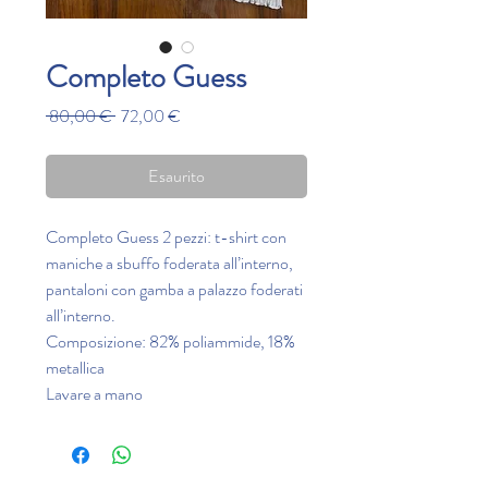
Completo Guess
Prezzo
Prezzo
 80,00 € 
72,00 €
regolare
scontato
Esaurito
Completo Guess 2 pezzi: t-shirt con
maniche a sbuffo foderata all’interno,
pantaloni con gamba a palazzo foderati
all’interno.
Composizione: 82% poliammide, 18%
metallica
Lavare a mano