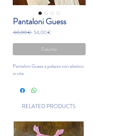
Pantaloni Guess
Prezzo
Prezzo
 60,00 € 
54,00 €
regolare
scontato
Esaurito
Pantaloni Guess a palazzo con elastico
in vita.
RELATED PRODUCTS