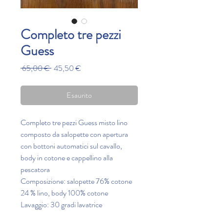
Completo tre pezzi
Guess
Prezzo
Prezzo
 65,00 € 
45,50 €
regolare
scontato
Esaurito
Completo tre pezzi Guess misto lino
composto da salopette con apertura
con bottoni automatici sul cavallo,
body in cotone e cappellino alla
pescatora
Composizione: salopette 76% cotone
24 % lino, body 100% cotone
Lavaggio: 30 gradi lavatrice