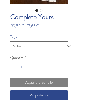
Completo Yours
Prezzo
Prezzo
 39,50 € 
27,65 €
regolare
scontato
Taglia
*
Quantità
*
Aggiungi al carrello
Acquista ora