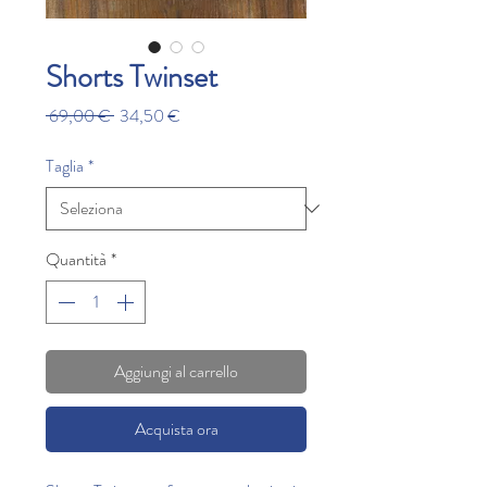
Shorts Twinset
Prezzo
Prezzo
 69,00 € 
34,50 €
regolare
scontato
Taglia
*
Quantità
*
Aggiungi al carrello
Acquista ora