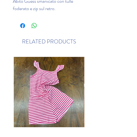
Abito Guess smanicato con tulle
foderato e zip sul retro.
RELATED PRODUCTS
Tutina Name it
Completo due pezzi Y