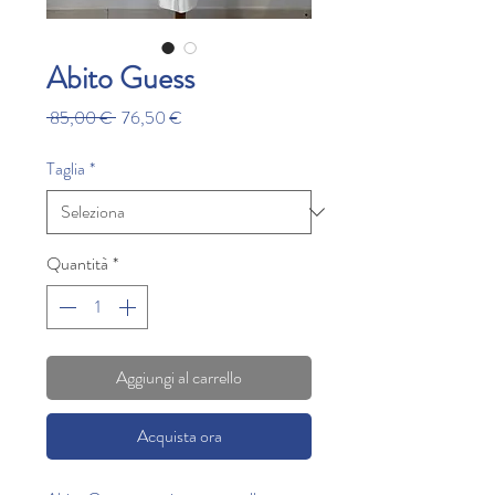
Abito Guess
Prezzo
Prezzo
 85,00 € 
76,50 €
regolare
scontato
Taglia
*
Quantità
*
Aggiungi al carrello
Acquista ora